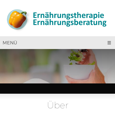
MENÜ
Über